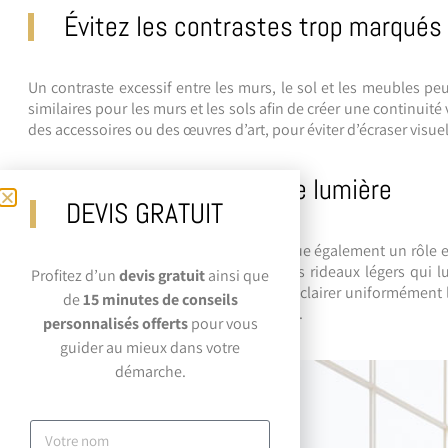
Évitez les contrastes trop marqués
Un contraste excessif entre les murs, le sol et les meubles p
similaires pour les murs et les sols afin de créer une continuit
des accessoires ou des œuvres d’art, pour éviter d’écraser visue
Misez sur les effets de lumière
DEVIS GRATUIT
Outre la couleur des murs, l’éclairage joue également un rôle e
les fenêtres dégagées et en utilisant des rideaux légers qui l
Profitez d’un
devis gratuit
ainsi que
blanches ou des LED lumineuses pour éclairer uniformément la
de
15 minutes de conseils
d’être dans un espace étroit et encombré.
personnalisés offerts
pour vous
guider au mieux dans votre
démarche.