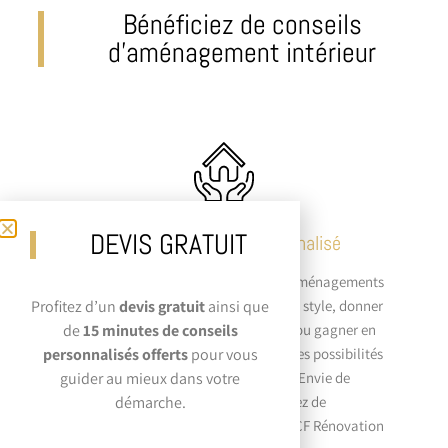
Bénéficiez de conseils
d’aménagement intérieur
DEVIS GRATUIT
Accompagnement personnalisé
Dans une maison, il y a toujours des aménagements
à réaliser. Que ce soit pour changer de style, donner
Profitez d’un
devis gratuit
ainsi que
un coup de jeune à votre habitation ou gagner en
de
15 minutes de conseils
fonctionnalité et en aspect pratique, les possibilités
personnalisés offerts
pour vous
et les besoins ne manquent pas. Envie de
guider au mieux dans votre
changement ? Alors bénéficiez de
démarche.
l’accompagnement personnalisé de JCF Rénovation