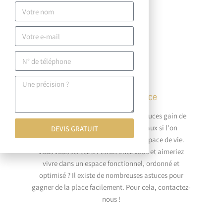
!
Optimisation de l’espace
Optimiser l'espace et redoubler d'astuces gain de
place sont des éléments primordiaux si l'on
DEVIS GRATUIT
souhaite profiter au mieux de son espace de vie.
Vous vous sentez à l'étroit chez vous et aimeriez
vivre dans un espace fonctionnel, ordonné et
optimisé ? Il existe de nombreuses astuces pour
gagner de la place facilement. Pour cela, contactez-
nous !