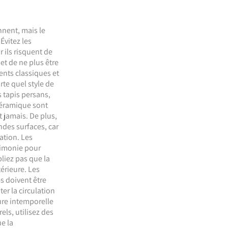
nnent, mais le
Évitez les
 ils risquent de
et de ne plus être
nts classiques et
te quel style de
 tapis persans,
 céramique sont
 jamais. De plus,
ndes surfaces, car
ration. Les
cimonie pour
bliez pas que la
érieure. Les
s doivent être
er la circulation
eure intemporelle
ls, utilisez des
e la