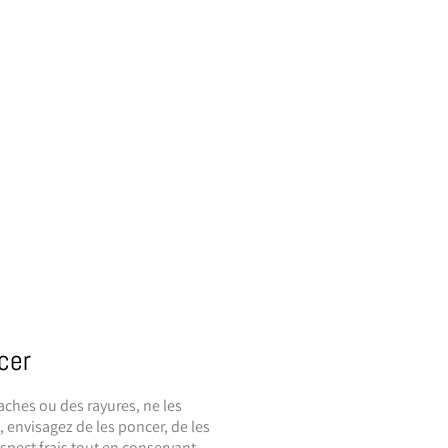
cer
aches ou des rayures, ne les
 envisagez de les poncer, de les
aspect frais tout en conservant