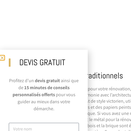
DEVIS GRATUIT
Utilisez des matériaux traditionnels
Profitez d’un
devis gratuit
ainsi que
de
15 minutes de conseils
Lorsque vous choisissez des matériaux pour votre rénovation
personnalisés offerts
pour vous
matériaux traditionnels qui sont en harmonie avec l’architectu
maison. Par exemple, si votre maison est de style victorien, ut
guider au mieux dans votre
de céramique, des moulures décoratives et des papiers peints
démarche.
conserver l’aspect authentique de l’époque. Si vous avez une 
utilisez des matériaux tels que le bois et le métal pour la réno
matériaux naturels tels que la pierre, le bois et la brique son