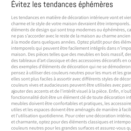
Évitez les tendances éphémères
Les tendances en matière de décoration intérieure vont et vie
charme et le style de votre maison devraient être intemporels. 
éléments de design qui sont trop modernes ou éphémères, car
ne pas s’accorder avec le reste de la maison au charme ancien 
à la mode dans quelques années. Optez plutôt pour des éléme
intemporels qui peuvent être facilement intégrés dans n’impor
maison. Des pièces telles que des meubles en bois massif, des
des tableaux d’art classique et des accessoires décoratifs en
des exemples d’éléments de décoration qui ne se démoderont
pensez à utiliser des couleurs neutres pour les murs et les gra
elles sont plus faciles à assortir avec différents styles de déco
couleurs vives et audacieuses peuvent être utilisées avec par
ajouter des accents et de l’intérêt visuel à la pièce. Enfin, n’ou
fonctionnalité doit être un élément clé de toute décoration int
meubles doivent être confortables et pratiques, les accessoire
utiles et les espaces doivent être aménagés de manière à facilit
et l’utilisation quotidienne. Pour créer une décoration intéri
et charmante, optez pour des éléments classiques et intempore
couleurs neutres pour les grandes surfaces et assurez-vous qu