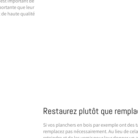
 est important de
mportante que leur
 de haute qualité
Restaurez plutôt que rempla
Si vos planchers en bois par exemple ont des t
remplacez pas nécessairement. Au lieu de cela,
reteindre et de les vernir pour leur donner un 