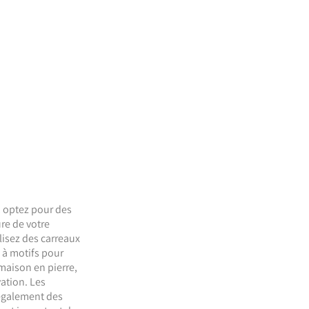
, optez pour des
re de votre
ilisez des carreaux
 à motifs pour
maison en pierre,
vation. Les
t également des