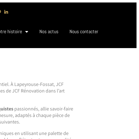
tre histoire
Nos actus
Nous contacter
entiel. À Lapeyrouse-Fossat, JCF
ces de JCF Rénovation dans l’art
uistes
passionnés, allie savoir-faire
 mesure, adaptés à chaque pièce de
suivantes.
niques en utilisant une palette de