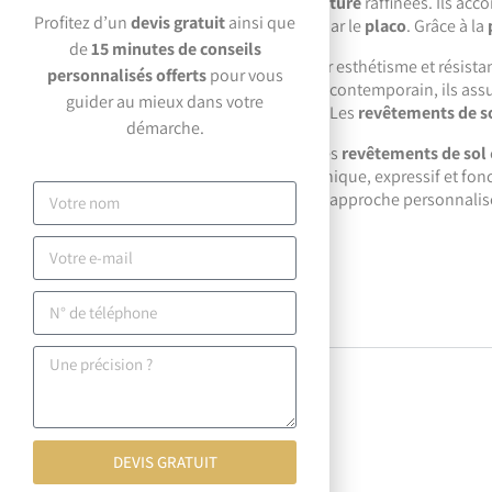
couleurs variées et des techniques de
peinture
raffinées. Ils acc
Profitez d’un
devis gratuit
ainsi que
et mettant en valeur les structures créées par le
placo
. Grâce à la
de
15 minutes de conseils
Les
revêtements de sol
sont l’art de marier esthétisme et résis
personnalisés offerts
pour vous
pièce. Du parquet chaleureux au carrelage contemporain, ils assu
guider au mieux dans votre
créer un ensemble esthétique et résistant. Les
revêtements de s
démarche.
L’art de combiner le
placo
, la
peinture
et les
revêtements de sol
de transformer votre intérieur en un lieu unique, expressif et fonc
en assurant durabilité et qualité. Avec leur approche personnalis
d’expression artistique.
Nous contacter
Lire plus
Contactez-nous
DEVIS GRATUIT
06 14 65 47 15