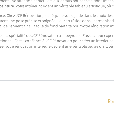
ordent une attention particulière aux détails pour des finitions impec
peinture
, votre intérieur devient un véritable tableau artistique, o
tance. Chez JCF Rénovation, leur équipe vous guide dans le choix des
rent une pose précise et soignée. Leur art réside dans l’harmonisat
ol
deviennent ainsi la toile de fond parfaite pour votre rénovation int
est la spécialité de JCF Rénovation à Lapeyrouse-Fossat. Leur expe
tionnel. Faites confiance à JCF Rénovation pour créer un intérieur qui
ée, votre rénovation intérieure devient une véritable œuvre d’art, o
Re