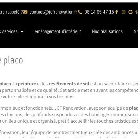
tre rappelé ?
contact@jcfrenovation.fr
06 14 65 47 15
 services
Aménagement d’intérieur
Nos réalisations
No
e placo
placo
, la
peinture
et les
revêtements
de
sol
est un savoir-faire ess
n
personnalisée et de qualité. Cet article met en avant les compéten
e votre style et répond à vos besoins.
 harmonieux et fonctionnels. JCF Rénovation, avec son équipe de
plaq
nt des cloisons, des plafonds suspendus et des habillages muraux sur
n lieu unique et organisé, prêt à accueillir les touches artistiques 
Rénovation, leur équipe de peintres talentueux crée des ambiances u